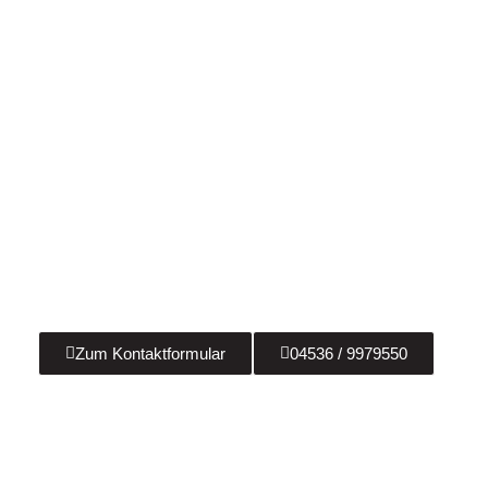
Sie haben Fragen?
Wir beraten Sie gerne zu allen Fragen rund um
anspruchsvolle Badsanierungen, Heizungsbau &
Solaranlagen! Kontaktieren Sie uns jetzt!
Zum Kontaktformular
04536 / 9979550