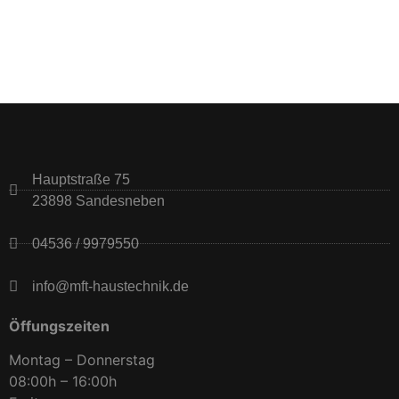
Hauptstraße 75
23898 Sandesneben
04536 / 9979550
info@mft-haustechnik.de
Öffungszeiten
Montag – Donnerstag
08:00h – 16:00h