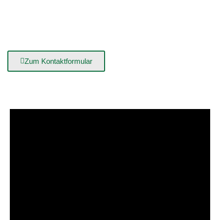
Badausstellung
Vereinbaren Sie nochheute einen Termin für ein
Beratungsgespräch in unserer Badausstellung in
Sandesneben!
Zum Kontaktformular