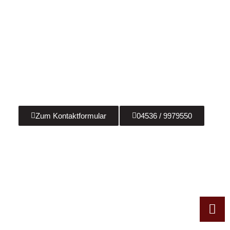
Sie haben Fragen?
Wir beraten Sie gerne zu allen Fragen rund um
anspruchsvolle Badsanierungen, Heizungsbau &
Solaranlagen! Kontaktieren Sie uns jetzt!
Zum Kontaktformular
04536 / 9979550