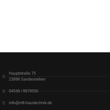
Hauptstraße 75
23898 Sandesneben
04536 / 9979550
info@mft-haustechnik.de