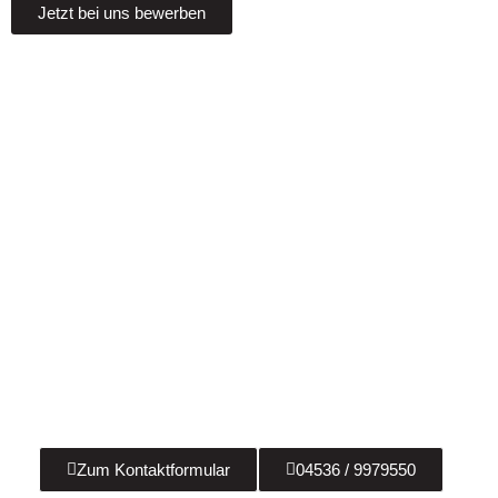
Jetzt bei uns bewerben
Sie haben Fragen?
Wir beraten Sie gerne zu allen Fragen rund um
anspruchsvolle Badsanierungen, Heizungsbau &
Solaranlagen! Kontaktieren Sie uns jetzt!
Zum Kontaktformular
04536 / 9979550