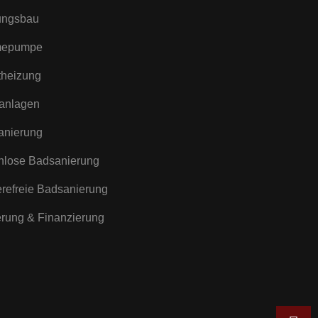
ungsbau
epumpe
theizung
anlagen
anierung
nlose Badsanierung
erefreie Badsanierung
rung & Finanzierung