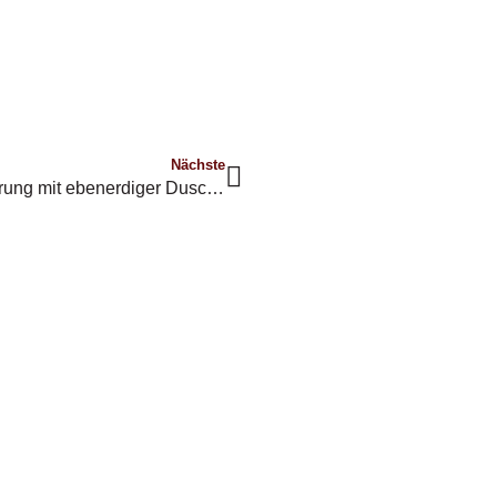
Nächste
Komplettbadsanierung mit ebenerdiger Dusche und viel Stauraum in Bad Oldesloe