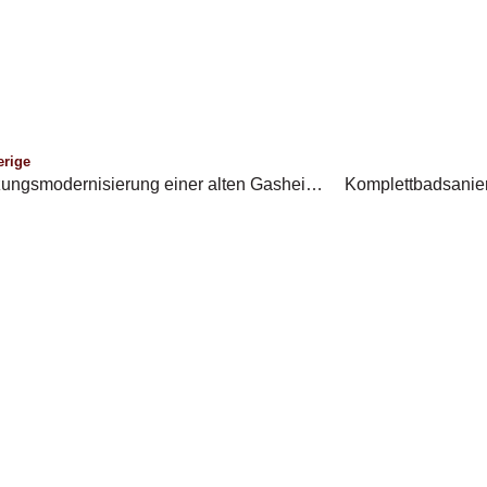
erige
Heizungsmodernisierung einer alten Gasheizung gegen eine Gasheizung-Kascade in Trittau