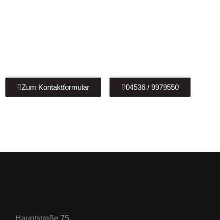
Sie haben Fragen?
Wir beraten Sie gerne zu allen Fragen rund um anspruchsvoll
Badsanierungen, Heizungsbau & Solaranlagen! Kontaktieren S
Zum Kontaktformular
04536 / 9979550
Hauptstraße 75